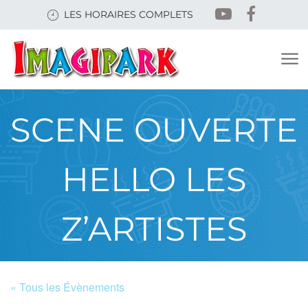
Skip
LES HORAIRES COMPLETS
to
main
content
SCENE OUVERTE
HELLO LES
Z’ARTISTES
« Tous les Évènements