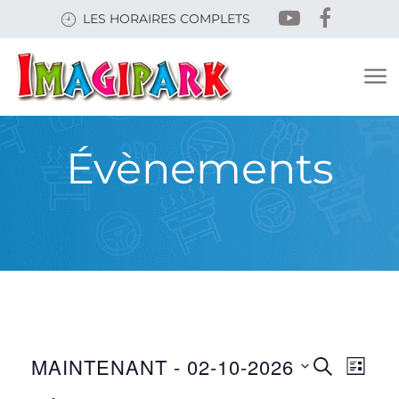
Skip
LES HORAIRES COMPLETS
to
main
content
Évènements
RECHERC
NAVI
MAINTENANT
 - 
02-10-2026
RECHERCHE
ÉV
LISTE
ET
DE
Sélectionnez