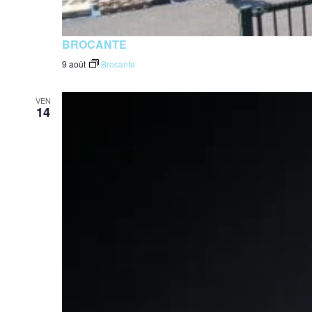
BROCANTE
9 août
Brocante
VEN
14