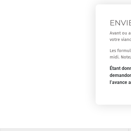
ENVI
Avant ou a
votre vian
Les formul
midi. Note
Étant donn
demandons 
l’avance 