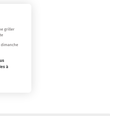
e griller
te
le dimanche
ous
les à