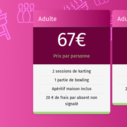
Adulte
Adu
67€
Prix par personne
2 sessions de karting
1 partie de bowling
Apéritif maison inclus
20 € de frais par absent non
signalé