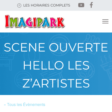
Skip
LES HORAIRES COMPLETS
to
main
content
SCENE OUVERTE
HELLO LES
Z’ARTISTES
« Tous les Évènements