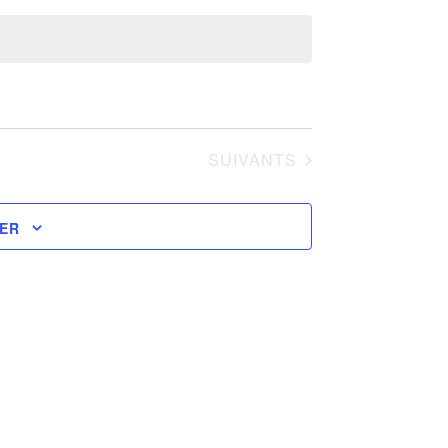
ÉVÈNEMENTS
SUIVANTS
IER