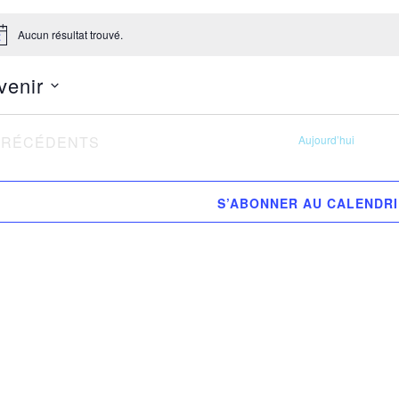
Aucun résultat trouvé.
tice
venir
ectionnez
VÈNEMENTS
PRÉCÉDENTS
Aujourd’hui
.
S’ABONNER AU CALENDR