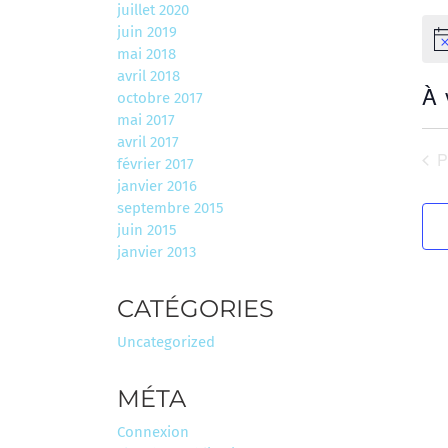
juillet 2020
juin 2019
No
mai 2018
avril 2018
À 
octobre 2017
mai 2017
Sél
avril 2017
une
É
février 2017
date
janvier 2016
septembre 2015
juin 2015
janvier 2013
CATÉGORIES
Uncategorized
MÉTA
Connexion