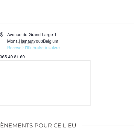
Adresse
Avenue du Grand Large 1
Mons
,
Hainaut
7000
Belgium
Recevoir l’Itinéraire à suivre
Téléphone
065 40 81 60
ÈNEMENTS POUR CE LIEU