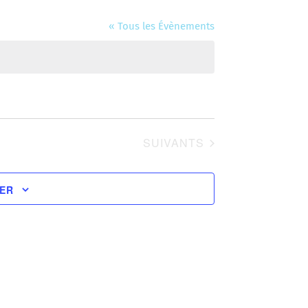
« Tous les Évènements
ÉVÈNEMENTS
SUIVANTS
IER