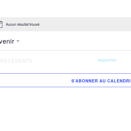
Aucun résultat trouvé.
tice
venir
ectionnez
VÈNEMENTS
PRÉCÉDENTS
Aujourd’hui
.
S’ABONNER AU CALENDR