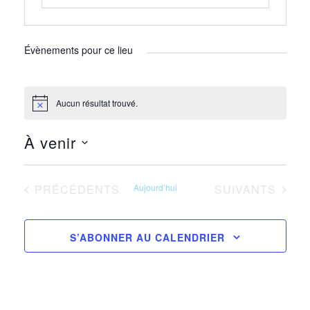
Évènements pour ce lieu
Aucun résultat trouvé.
Notice
À venir
Sélectionnez
une
ÉVÈNEMENTS
ÉVÈNEMENTS
PRÉCÉDENTS
Aujourd’hui
SUIVANTS
date.
S’ABONNER AU CALENDRIER