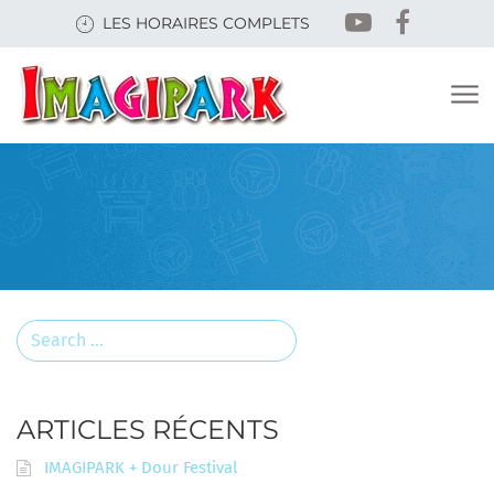
Skip
LES HORAIRES COMPLETS
to
main
content
Search
for:
ARTICLES RÉCENTS
IMAGIPARK + Dour Festival