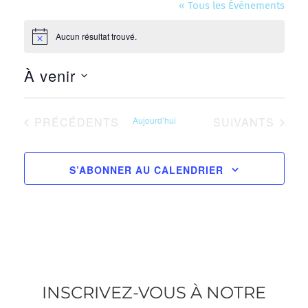
« Tous les Évènements
Aucun résultat trouvé.
Notice
À venir
Sélectionnez
une
ÉVÈNEMENTS
ÉVÈNEMENTS
PRÉCÉDENTS
Aujourd’hui
SUIVANTS
date.
S’ABONNER AU CALENDRIER
INSCRIVEZ-VOUS À NOTRE