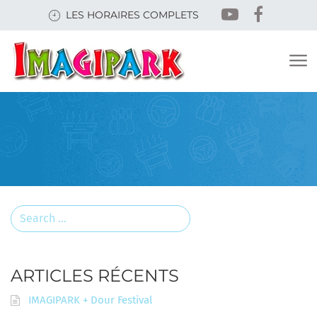
Skip
LES HORAIRES COMPLETS
to
main
content
Search
for:
ARTICLES RÉCENTS
IMAGIPARK + Dour Festival