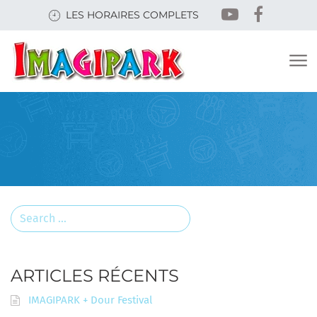
Skip
LES HORAIRES COMPLETS
to
main
content
Search
for:
ARTICLES RÉCENTS
IMAGIPARK + Dour Festival