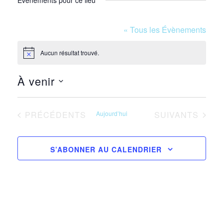
Évènements pour ce lieu
« Tous les Évènements
Aucun résultat trouvé.
Notice
À venir
Sélectionnez
une
ÉVÈNEMENTS
ÉVÈNEMENTS
PRÉCÉDENTS
Aujourd’hui
SUIVANTS
date.
S’ABONNER AU CALENDRIER