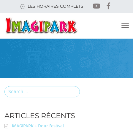
Skip
LES HORAIRES COMPLETS
to
main
content
Search
for:
ARTICLES RÉCENTS
IMAGIPARK + Dour Festival