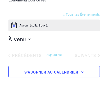
Évènements pour ce lieu
« Tous les Évènements
Aucun résultat trouvé.
Notice
À venir
Sélectionnez
une
ÉVÈNEMENTS
ÉVÈNEMENTS
PRÉCÉDENTS
Aujourd’hui
SUIVANTS
date.
S’ABONNER AU CALENDRIER