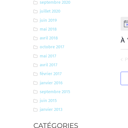
septembre 2020
juillet 2020
juin 2019
No
mai 2018
À
avril 2018
octobre 2017
Sél
une
mai 2017
É
date
avril 2017
février 2017
janvier 2016
septembre 2015
juin 2015
janvier 2013
CATÉGORIES