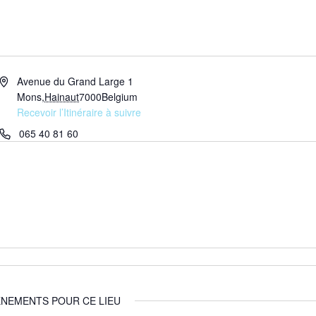
Adresse
Avenue du Grand Large 1
Mons
,
Hainaut
7000
Belgium
Recevoir l’Itinéraire à suivre
Téléphone
065 40 81 60
NEMENTS POUR CE LIEU