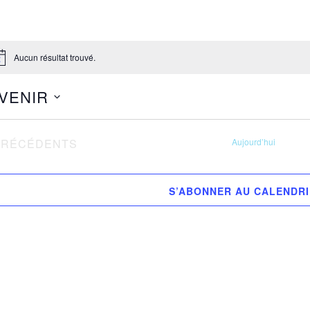
Aucun résultat trouvé.
tice
 VENIR
ectionnez
VÈNEMENTS
PRÉCÉDENTS
Aujourd’hui
.
S’ABONNER AU CALENDR