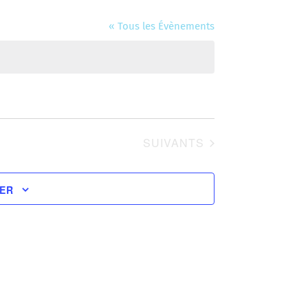
« Tous les Évènements
ÉVÈNEMENTS
SUIVANTS
IER