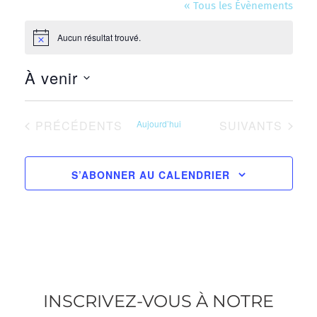
« Tous les Évènements
Aucun résultat trouvé.
Notice
À venir
Sélectionnez
une
ÉVÈNEMENTS
ÉVÈNEMENTS
PRÉCÉDENTS
Aujourd’hui
SUIVANTS
date.
S’ABONNER AU CALENDRIER
INSCRIVEZ-VOUS À NOTRE