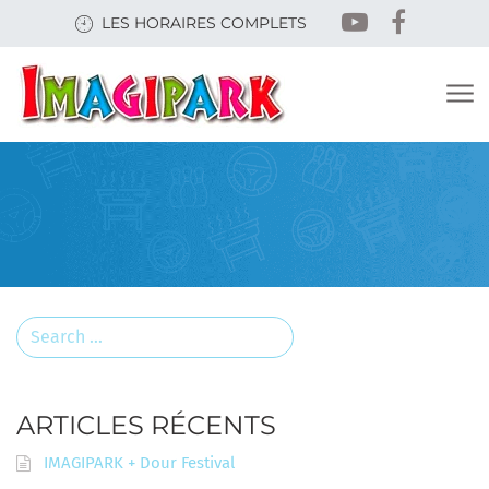
Skip
LES HORAIRES COMPLETS
to
main
content
Search
for:
ARTICLES RÉCENTS
IMAGIPARK + Dour Festival