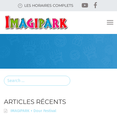
Skip
LES HORAIRES COMPLETS
to
main
content
Search
for:
ARTICLES RÉCENTS
IMAGIPARK + Dour Festival