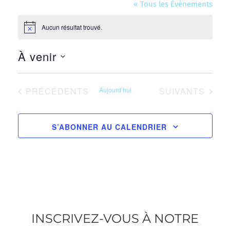
« Tous les Évènements
Aucun résultat trouvé.
Notice
À venir
Sélectionnez
une
ÉVÈNEMENTS
ÉVÈNEMENTS
PRÉCÉDENTS
Aujourd’hui
SUIVANTS
date.
S’ABONNER AU CALENDRIER
INSCRIVEZ-VOUS À NOTRE