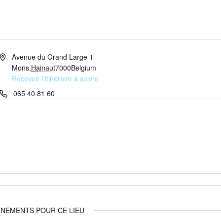
Adresse
Avenue du Grand Large 1
Mons
,
Hainaut
7000
Belgium
Recevoir l’Itinéraire à suivre
Téléphone
065 40 81 60
NEMENTS POUR CE LIEU