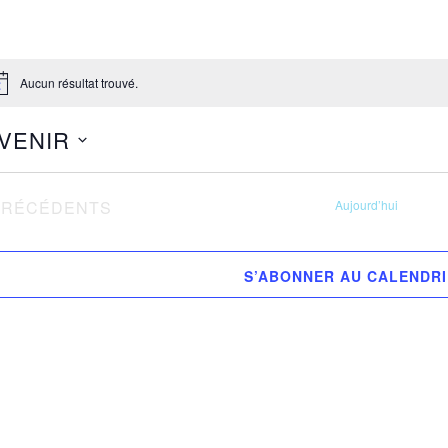
Aucun résultat trouvé.
tice
 VENIR
ectionnez
VÈNEMENTS
PRÉCÉDENTS
Aujourd’hui
.
S’ABONNER AU CALENDR