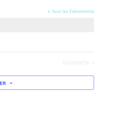
« Tous les Évènements
ÉVÈNEMENTS
SUIVANTS
IER