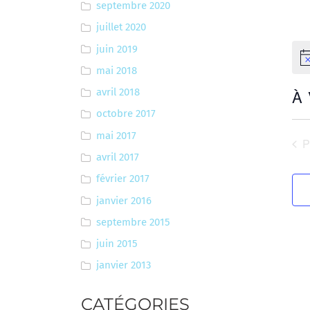
septembre 2020
juillet 2020
juin 2019
No
mai 2018
À
avril 2018
octobre 2017
Sél
une
mai 2017
É
date
avril 2017
février 2017
janvier 2016
septembre 2015
juin 2015
janvier 2013
CATÉGORIES