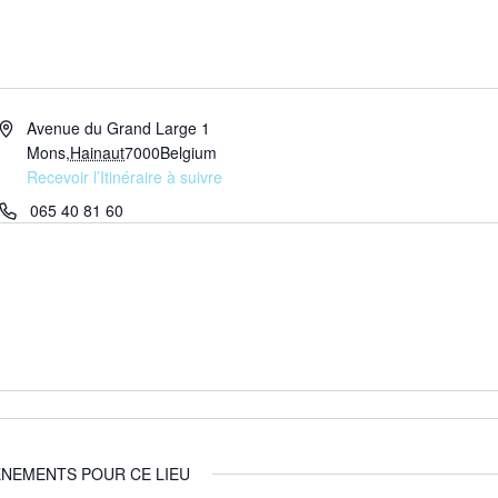
Adresse
Avenue du Grand Large 1
Mons
,
Hainaut
7000
Belgium
Recevoir l’Itinéraire à suivre
Téléphone
065 40 81 60
NEMENTS POUR CE LIEU