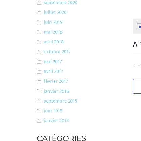
septembre 2020
juillet 2020
juin 2019
No
mai 2018
À
avril 2018
octobre 2017
Sél
une
mai 2017
É
date
avril 2017
février 2017
janvier 2016
septembre 2015
juin 2015
janvier 2013
CATÉGORIES