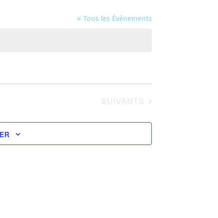
« Tous les Évènements
ÉVÈNEMENTS
SUIVANTS
IER