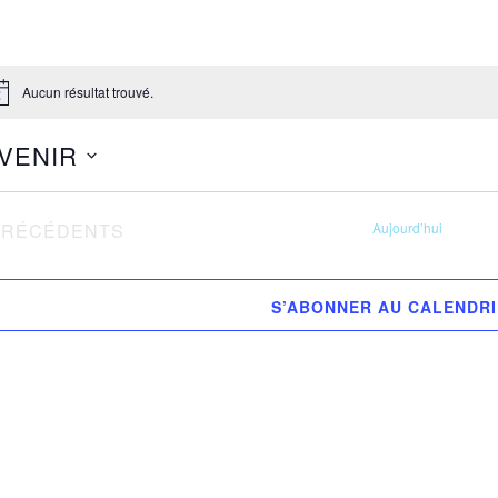
Aucun résultat trouvé.
tice
 VENIR
ectionnez
VÈNEMENTS
PRÉCÉDENTS
Aujourd’hui
.
S’ABONNER AU CALENDR