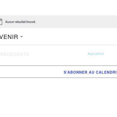
Aucun résultat trouvé.
tice
 VENIR
ectionnez
VÈNEMENTS
PRÉCÉDENTS
Aujourd’hui
.
S’ABONNER AU CALENDR