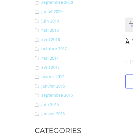
septembre 2020
juillet 2020
juin 2019
No
mai 2018
À
avril 2018
octobre 2017
Sél
une
mai 2017
É
date
avril 2017
février 2017
janvier 2016
septembre 2015
juin 2015
janvier 2013
CATÉGORIES