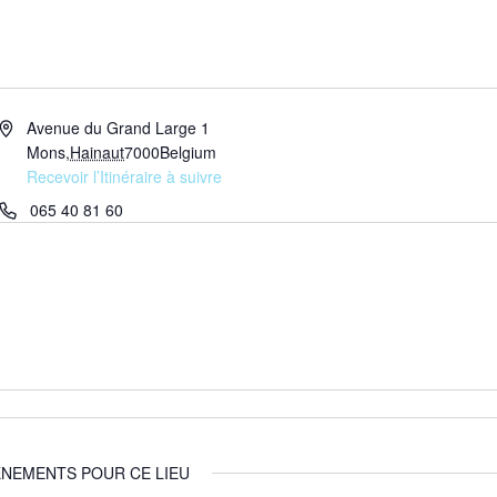
Adresse
Avenue du Grand Large 1
Mons
,
Hainaut
7000
Belgium
Recevoir l’Itinéraire à suivre
Téléphone
065 40 81 60
NEMENTS POUR CE LIEU