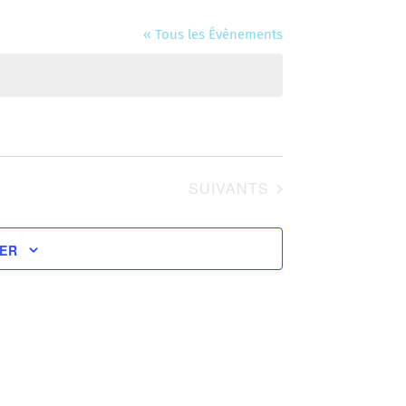
« Tous les Évènements
ÉVÈNEMENTS
SUIVANTS
IER