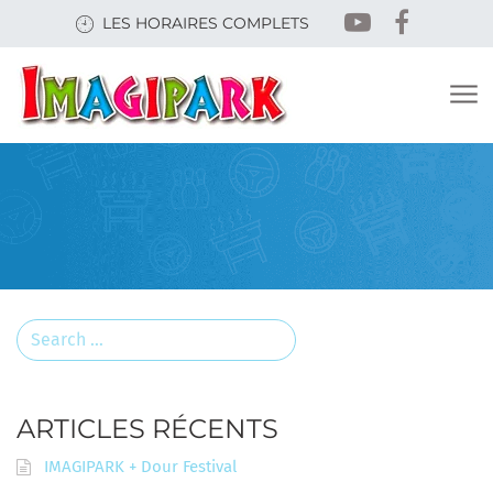
Skip
LES HORAIRES COMPLETS
to
main
content
Search
for:
ARTICLES RÉCENTS
IMAGIPARK + Dour Festival