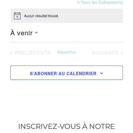
« Tous les Évènements
Aucun résultat trouvé.
Notice
À venir
Sélectionnez
une
ÉVÈNEMENTS
ÉVÈNEMENTS
PRÉCÉDENTS
Aujourd’hui
SUIVANTS
date.
S’ABONNER AU CALENDRIER
INSCRIVEZ-VOUS À NOTRE