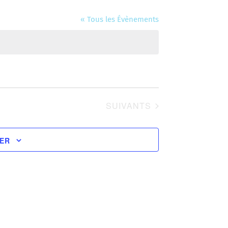
« Tous les Évènements
ÉVÈNEMENTS
SUIVANTS
IER