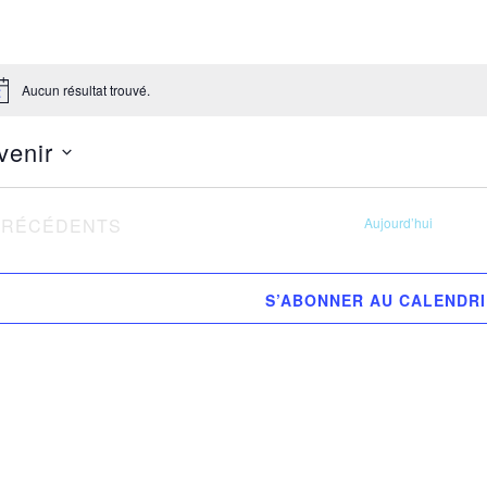
Aucun résultat trouvé.
tice
venir
ectionnez
VÈNEMENTS
PRÉCÉDENTS
Aujourd’hui
.
S’ABONNER AU CALENDR