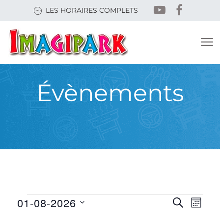
Skip
LES HORAIRES COMPLETS
to
main
content
Évènements
ÉVÈNEMENTS
RECHERC
NAVI
01-08-2026
RECHERCHE
MOIS
ET
DE
Sélectionnez