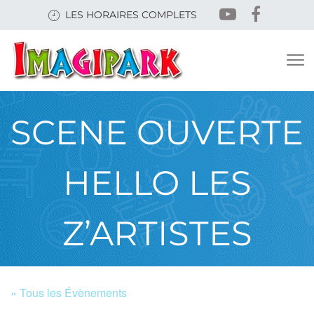
Skip
LES HORAIRES COMPLETS
to
main
content
SCENE OUVERTE
HELLO LES
Z’ARTISTES
« Tous les Évènements