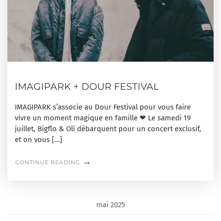
IMAGIPARK + DOUR FESTIVAL
IMAGIPARK s’associe au Dour Festival pour vous faire
vivre un moment magique en famille ❤ Le samedi 19
juillet, Bigflo & Oli débarquent pour un concert exclusif,
et on vous […]
→
"
CONTINUE READING
I
M
A
G
I
mai 2025
P
A