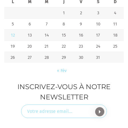
L
M
M
J
V
S
D
R
K
+
1
2
3
4
D
O
5
6
7
8
9
10
11
U
R
F
12
13
14
15
16
17
18
E
S
19
20
21
22
23
24
25
T
I
V
26
27
28
29
30
31
A
L
« Fév
"
INSCRIVEZ-VOUS À NOTRE
NEWSLETTER