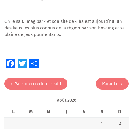
On le sait, Imagipark et son site de 4 ha est aujourd’hui un
des lieux les plus connus de la région par son bowling et sa
plaine de jeux pour enfants.
Facebook
Twitter
Share
NAVIGATION
Pack mercredi récréatif
Karaoké
DE
L’ARTICLE
août 2026
L
M
M
J
V
S
D
1
2